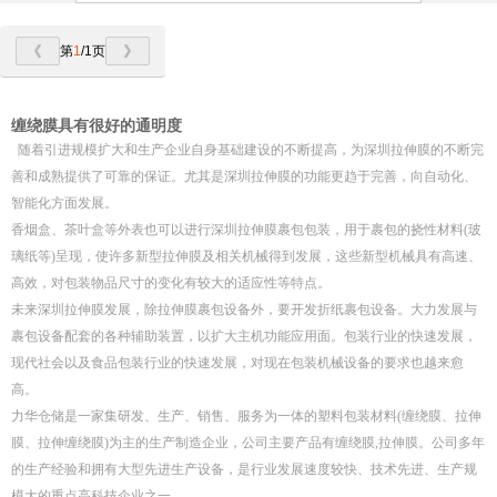
第
1
/1页
缠绕膜具有很好的通明度
随着引进规模扩大和生产企业自身基础建设的不断提高，为深圳拉伸膜的不断完
善和成熟提供了可靠的保证。尤其是深圳拉伸膜的功能更趋于完善，向自动化、
智能化方面发展。
香烟盒、茶叶盒等外表也可以进行深圳拉伸膜裹包包装，用于裹包的挠性材料(玻
璃纸等)呈现，使许多新型拉伸膜及相关机械得到发展，这些新型机械具有高速、
高效，对包装物品尺寸的变化有较大的适应性等特点。
未来深圳拉伸膜发展，除拉伸膜裹包设备外，要开发折纸裹包设备。大力发展与
裹包设备配套的各种辅助装置，以扩大主机功能应用面。包装行业的快速发展，
现代社会以及食品包装行业的快速发展，对现在包装机械设备的要求也越来愈
高。
力华仓储是一家集研发、生产、销售、服务为一体的塑料包装材料(缠绕膜、拉伸
膜、拉伸缠绕膜)为主的生产制造企业，公司主要产品有缠绕膜,拉伸膜。公司多年
的生产经验和拥有大型先进生产设备，是行业发展速度较快、技术先进、生产规
模大的重点高科技企业之一。