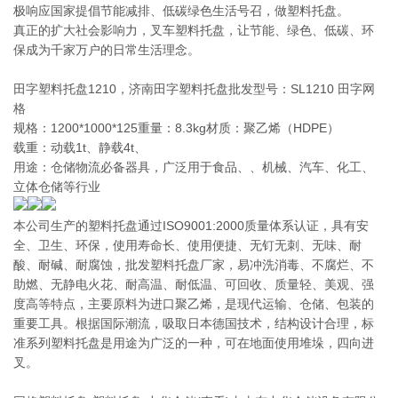
极响应国家提倡节能减排、低碳绿色生活号召，做塑料托盘。
真正的扩大社会影响力，叉车塑料托盘，让节能、绿色、低碳、环
保成为千家万户的日常生活理念。
田字塑料托盘1210，济南田字塑料托盘批发型号：SL1210 田字网
格
规格：1200*1000*125重量：8.3kg材质：聚乙烯（HDPE）
载重：动载1t、静载4t、
用途：仓储物流必备器具，广泛用于食品、、机械、汽车、化工、
立体仓储等行业
本公司生产的塑料托盘通过ISO9001:2000质量体系认证，具有安
全、卫生、环保，使用寿命长、使用便捷、无钉无刺、无味、耐
酸、耐碱、耐腐蚀，批发塑料托盘厂家，易冲洗消毒、不腐烂、不
助燃、无静电火花、耐高温、耐低温、可回收、质量轻、美观、强
度高等特点，主要原料为进口聚乙烯，是现代运输、仓储、包装的
重要工具。根据国际潮流，吸取日本德国技术，结构设计合理，标
准系列塑料托盘是用途为广泛的一种，可在地面使用堆垛，四向进
叉。